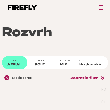
Rozvrh
I.P. Pavlova
I.P. Pavlova
I.P. Pavlova
Studio
AERIAL
POLE
MIX
Hradčanská
Zobrazit filtr
Exotic dance
PO
ÚT