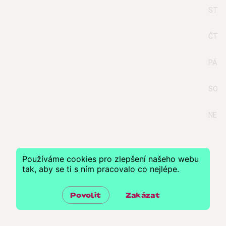
ST
ČT
PÁ
SO
NE
Používáme cookies pro zlepšení našeho webu
tak, aby se ti s ním pracovalo co nejlépe.
Povolit
Zakázat